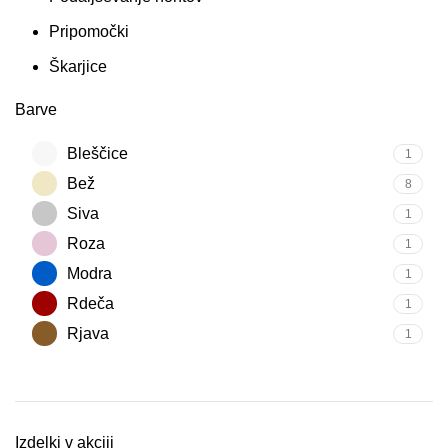
Pripomočki
Škarjice
Barve
Bleščice
1
Bež
8
Siva
1
Roza
1
Modra
1
Rdeča
1
Rjava
1
Izdelki v akciji