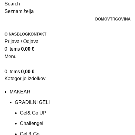
Search
Seznam želja
DOMOV
TRGOVINA
O NAS
BLOG
KONTAKT
Prijava / Odjava
0
items
0,00
€
Menu
0
items
0,00
€
Kategorije izdelkov
MAKEAR
GRADILNI GELI
Gel& Go UP
Challengel
Gel & Go