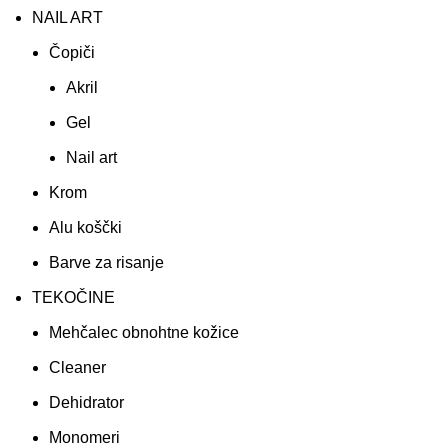
NAIL ART
Čopiči
Akril
Gel
Nail art
Krom
Alu koščki
Barve za risanje
TEKOČINE
Mehčalec obnohtne kožice
Cleaner
Dehidrator
Monomeri