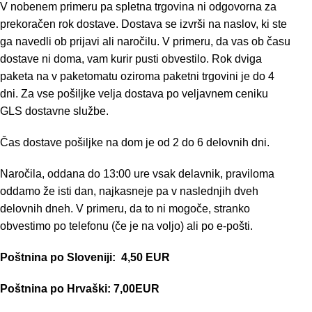
V nobenem primeru pa spletna trgovina ni odgovorna za
prekoračen rok dostave. Dostava se izvrši na naslov, ki ste
ga navedli ob prijavi ali naročilu. V primeru, da vas ob času
dostave ni doma, vam kurir pusti obvestilo. Rok dviga
paketa na v paketomatu oziroma paketni trgovini je do 4
dni. Za vse pošiljke velja dostava po veljavnem ceniku
GLS dostavne službe.
Čas dostave pošiljke na dom je od 2 do 6 delovnih dni.
Naročila, oddana do 13:00 ure vsak delavnik, praviloma
oddamo že isti dan, najkasneje pa v naslednjih dveh
delovnih dneh. V primeru, da to ni mogoče, stranko
obvestimo po telefonu (če je na voljo) ali po e-pošti.
Poštnina po Sloveniji:
4,50 EUR
Poštnina po Hrvaški: 7,00EUR