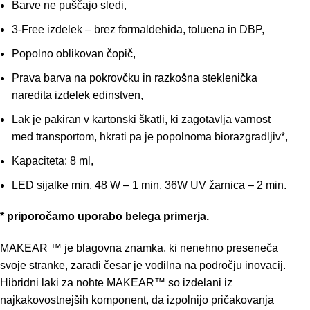
Barve ne puščajo sledi,
3-Free izdelek – brez formaldehida, toluena in DBP,
Popolno oblikovan čopič,
Prava barva na pokrovčku in razkošna steklenička
naredita izdelek edinstven,
Lak je pakiran v kartonski škatli, ki zagotavlja varnost
med transportom, hkrati pa je popolnoma biorazgradljiv*,
Kapaciteta: 8 ml,
LED sijalke min. 48 W – 1 min. 36W UV žarnica – 2 min.
* priporočamo uporabo belega primerja.
MAKEAR ™ je blagovna znamka, ki nenehno preseneča
svoje stranke, zaradi česar je vodilna na področju inovacij.
Hibridni laki za nohte MAKEAR™ so izdelani iz
najkakovostnejših komponent, da izpolnijo pričakovanja