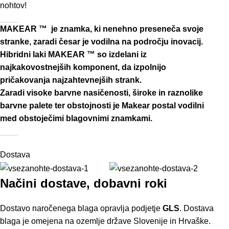
nohtov!
MA
KEAR ™ je znamka, ki nenehno preseneča svoje
stranke, zaradi česar je vodilna na področju inovacij.
Hibridni laki MAKEAR ™ so izdelani iz
najkakovostnejših komponent, da izpolnijo
pričakovanja najzahtevnejših strank.
Zaradi visoke barvne nasičenosti, široke in raznolike
barvne palete ter obstojnosti je Makear postal vodilni
med obstoječimi blagovnimi znamkami.
Dostava
Načini dostave, dobavni roki
Dostavo naročenega blaga opravlja podjetje
GLS
. Dostava
blaga je omejena na ozemlje države Slovenije in Hrvaške.