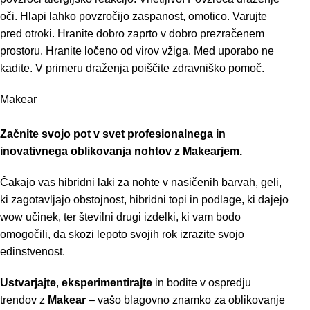
oči. Hlapi lahko povzročijo zaspanost, omotico. Varujte
pred otroki. Hranite dobro zaprto v dobro prezračenem
prostoru. Hranite ločeno od virov vžiga. Med uporabo ne
kadite. V primeru draženja poiščite zdravniško pomoč.
Makear
Začnite svojo pot v svet profesionalnega in
inovativnega oblikovanja nohtov z Makearjem.
Čakajo vas hibridni laki za nohte v nasičenih barvah, geli,
ki zagotavljajo obstojnost, hibridni topi in podlage, ki dajejo
wow učinek, ter številni drugi izdelki, ki vam bodo
omogočili, da skozi lepoto svojih rok izrazite svojo
edinstvenost.
Ustvarjajte
,
eksperimentirajte
in bodite v ospredju
trendov z
Makear
– vašo blagovno znamko za oblikovanje