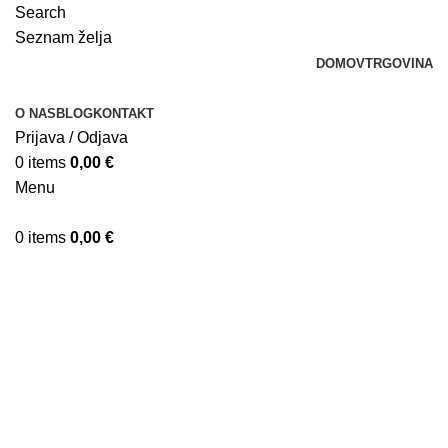
Search
Seznam želja
DOMOV
TRGOVINA
O NAS
BLOG
KONTAKT
Prijava / Odjava
0
items
0,00
€
Menu
0
items
0,00
€