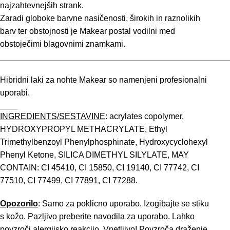
najzahtevnejših strank.
Zaradi globoke barvne nasičenosti, širokih in raznolikih
barv ter obstojnosti je Makear postal vodilni med
obstoječimi blagovnimi znamkami.
_________________________________________________
Hibridni laki za nohte Makear so namenjeni profesionalni
uporabi.
INGREDIENTS/SESTAVINE
: acrylates copolymer,
HYDROXYPROPYL METHACRYLATE, Ethyl
Trimethylbenzoyl Phenylphosphinate, Hydroxycyclohexyl
Phenyl Ketone, SILICA DIMETHYL SILYLATE, MAY
CONTAIN: CI 45410, CI 15850, CI 19140, CI 77742, CI
77510, CI 77499, CI 77891, CI 77288.
Opozorilo
: Samo za poklicno uporabo. Izogibajte se stiku
s kožo. Pazljivo preberite navodila za uporabo. Lahko
povzroči alergijsko reakcijo. Vnetljivo! Povzroča draženje