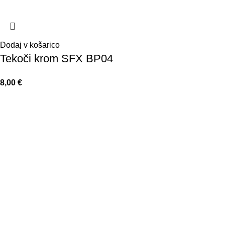
Dodaj v košarico
Tekoči krom SFX BP04
8,00
€
+386 40 781 066
+386 41 528 202
info@vsezanohte.si
Jakčeva 17, 2380 Slovenj Gradec