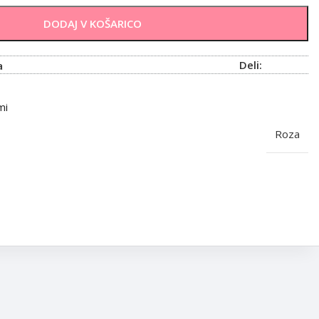
DODAJ V KOŠARICO
Deli:
a
mi
Roza