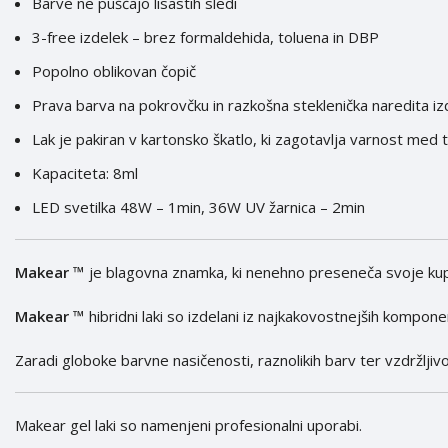
Barve ne puščajo lisastih sledi
3-free izdelek – brez formaldehida, toluena in DBP
Popolno oblikovan čopič
Prava barva na pokrovčku in razkošna steklenička naredita i
Lak je pakiran v kartonsko škatlo, ki zagotavlja varnost med
Kapaciteta: 8ml
LED svetilka 48W – 1min, 36W UV žarnica – 2min
Makear ™
je blagovna znamka, ki nenehno preseneča svoje kupce
Makear ™
hibridni laki so izdelani iz najkakovostnejših kompone
Zaradi globoke barvne nasičenosti, raznolikih barv ter vzdržljiv
Makear gel laki so namenjeni profesionalni uporabi.