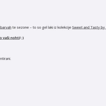
 barvah
te sezone – to so gel laki iz kolekcije
Sweet and Tasty by
o vaši nohti
! ;)
tirani.