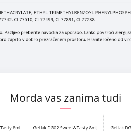
ETHACRYLATE, ETHYL TRIMETHYLBENZOYL PHENYLPHOSPHI
77742, CI 77510, CI 77499, CI 77891, CI 77288
o. Pazljivo preberite navodila za uporabo. Lahko povzroči alergijsk
obro zaprto v dobro prezračenem prostoru. Hranite ločeno od viro
Morda vas zanima tudi
Tasty 8ml
Gel lak DG02 Sweet&Tasty 8ml,
Gel lak D
DODAJ V KOŠARICO
DODAJ V K