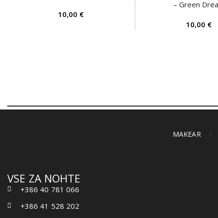
– Green Dre
€
€
MAKEAR
VSE ZA NOHTE
+386 40 781 066
+386 41 528 202