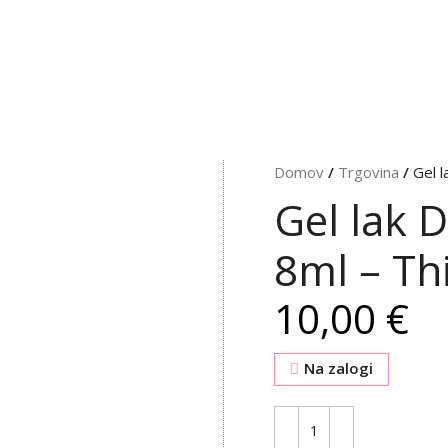
Domov
/
Trgovina
/
Gel 
Gel lak 
8ml – Th
€
Na zalogi