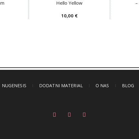
am
Hello Yellow
–
€
NUGENESIS
DODATNI MATERIAL
O NAS
BLOG