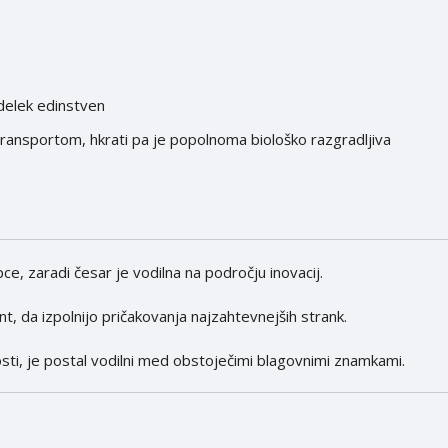
zdelek edinstven
 transportom, hkrati pa je popolnoma biološko razgradljiva
, zaradi česar je vodilna na področju inovacij.
nt, da izpolnijo pričakovanja najzahtevnejših strank.
osti, je postal vodilni med obstoječimi blagovnimi znamkami.