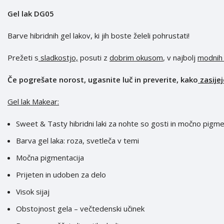
Gel lak DG05
Barve hibridnih gel lakov, ki jih boste želeli pohrustati!
Prežeti s
sladkostjo,
posuti z
dobrim okusom
, v najbolj
modnih
Če pogrešate norost, ugasnite luč in preverite, kako
zasijej
Gel lak Makear:
Sweet & Tasty hibridni laki za nohte so gosti in močno pigmen
Barva gel laka: roza, svetleča v temi
Močna pigmentacija
Prijeten in udoben za delo
Visok sijaj
Obstojnost gela – večtedenski učinek