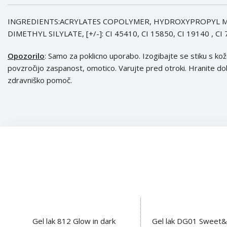
INGREDIENTS:ACRYLATES COPOLYMER, HYDROXYPROPYL M
DIMETHYL SILYLATE, [+/-]: CI 45410, CI 15850, CI 19140 , CI 
Opozorilo
: Samo za poklicno uporabo. Izogibajte se stiku s kož
povzročijo zaspanost, omotico. Varujte pred otroki. Hranite d
zdravniško pomoč.
Gel lak 812 Glow in dark
Gel lak DG01 Sweet&
DODAJ V KOŠARICO
DODAJ V KOŠARICO