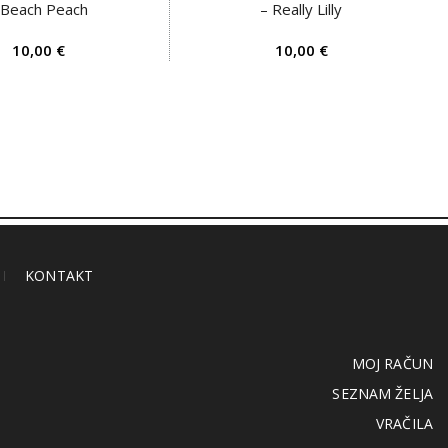
 Beach Peach
– Really Lilly
€
€
KONTAKT
MOJ RAČUN
SEZNAM ŽELJA
VRAČILA