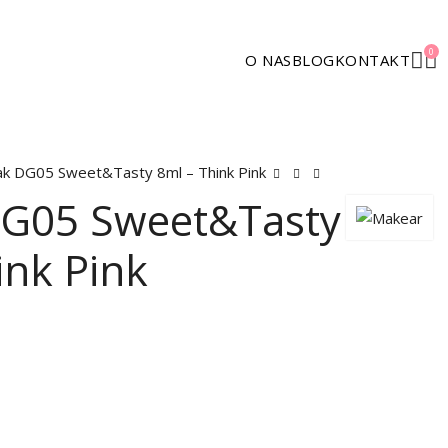
0
O NAS
BLOG
KONTAKT
lak DG05 Sweet&Tasty 8ml – Think Pink
DG05 Sweet&Tasty
ink Pink