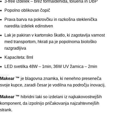
3-free izdelek – brez formaldehida, toluena in DBP
Popolno oblikovan čopič
Prava barva na pokrovčku in razkošna steklenička
naredita izdelek edinstven
Lak je pakiran v kartonsko škatlo, ki zagotavlja varnost
med transportom, hkrati pa je popolnoma biološko
razgradljiva
Kapaciteta: 8ml
LED svetilka 48W – 1min, 36W UV žarnica – 2min
Makear ™
je blagovna znamka, ki nenehno preseneča
svoje kupce, zaradi česar je vodilna na področju inovacij.
Makear ™
hibridni laki so izdelani iz najkakovostnejših
komponent, da izpolnijo pričakovanja najzahtevnejših
strank.