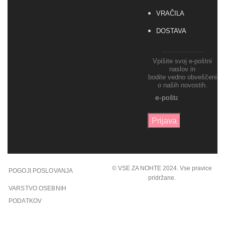
VRAČILA
DOSTAVA
Vpišite svoj e-poštni
naslov in
bodite vedno obveščeni
o naših novostih.
© VSE ZA NOHTE 2024. Vse pravice
POGOJI POSLOVANJA
pridržane.
VARSTVO OSEBNIH
PODATKOV
POGOJI POSLOVANJA