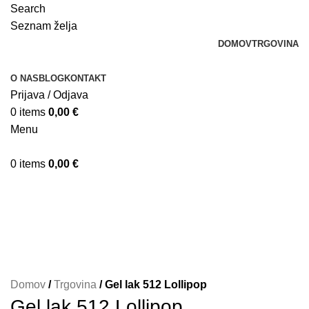
Search
Seznam želja
DOMOV
TRGOVINA
O NAS
BLOG
KONTAKT
Prijava / Odjava
0
items
0,00
€
Menu
0
items
0,00
€
Domov
/
Trgovina
/
Gel lak 512 Lollipop
Gel lak 512 Lollipop