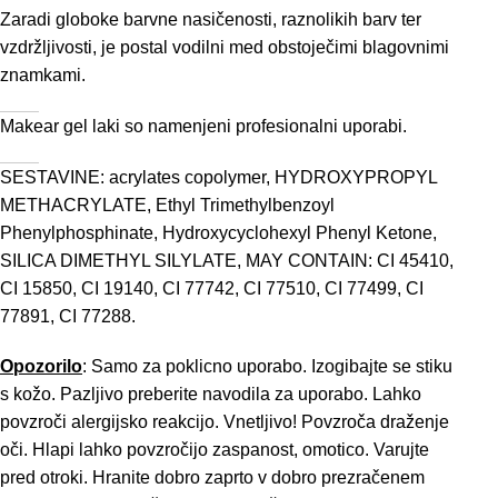
Zaradi globoke barvne nasičenosti, raznolikih barv ter
vzdržljivosti, je postal vodilni med obstoječimi blagovnimi
znamkami.
Makear gel laki so namenjeni profesionalni uporabi.
SESTAVINE: acrylates copolymer, HYDROXYPROPYL
METHACRYLATE, Ethyl Trimethylbenzoyl
Phenylphosphinate, Hydroxycyclohexyl Phenyl Ketone,
SILICA DIMETHYL SILYLATE, MAY CONTAIN: CI 45410,
CI 15850, CI 19140, CI 77742, CI 77510, CI 77499, CI
77891, CI 77288.
Opozorilo
: Samo za poklicno uporabo. Izogibajte se stiku
s kožo. Pazljivo preberite navodila za uporabo. Lahko
povzroči alergijsko reakcijo. Vnetljivo! Povzroča draženje
oči. Hlapi lahko povzročijo zaspanost, omotico. Varujte
pred otroki. Hranite dobro zaprto v dobro prezračenem