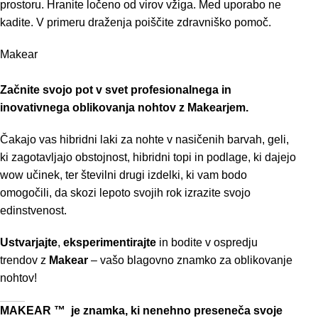
prostoru. Hranite ločeno od virov vžiga. Med uporabo ne
kadite. V primeru draženja poiščite zdravniško pomoč.
Makear
Začnite svojo pot v svet profesionalnega in
inovativnega oblikovanja nohtov z Makearjem.
Čakajo vas hibridni laki za nohte v nasičenih barvah, geli,
ki zagotavljajo obstojnost, hibridni topi in podlage, ki dajejo
wow učinek, ter številni drugi izdelki, ki vam bodo
omogočili, da skozi lepoto svojih rok izrazite svojo
edinstvenost.
Ustvarjajte
,
eksperimentirajte
in bodite v ospredju
trendov z
Makear
– vašo blagovno znamko za oblikovanje
nohtov!
MA
KEAR ™ je znamka, ki nenehno preseneča svoje