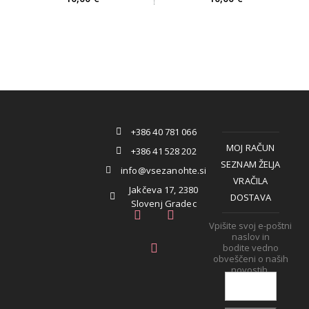
+386 40 781 066
MOJ RAČUN
+386 41 528 202
SEZNAM ŽELJA
info@vsezanohte.si
VRAČILA
Jakčeva 17, 2380
DOSTAVA
Slovenj Gradec
Vpišite svoj e-poštni
naslov in
bodite vedno
obveščeni o naših
novostih.