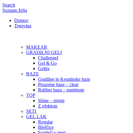
Search
Seznam želja
Domov
Trgovina
MAKEAR
GRADILNI GELI
Challengel
Gel & Go
Geltix
BAZE
Gradilne in Keratinske baze
Prozorne baze – clear
Rubber baza – gumijaste
TOP
Shine – sijajni
Z efektom
SETI
GEL LAK
Regular
Bleščice
Svetleči v temi