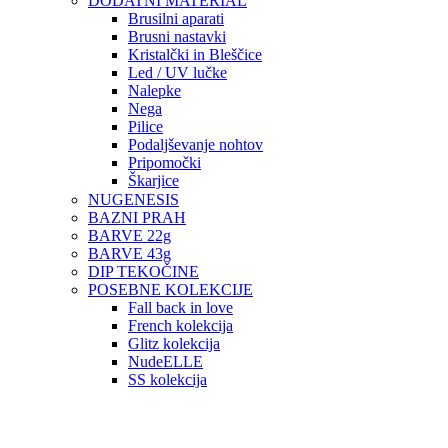
DODATNI MATERIAL
Brusilni aparati
Brusni nastavki
Kristalčki in Bleščice
Led / UV lučke
Nalepke
Nega
Pilice
Podaljševanje nohtov
Pripomočki
Škarjice
NUGENESIS
BAZNI PRAH
BARVE 22g
BARVE 43g
DIP TEKOČINE
POSEBNE KOLEKCIJE
Fall back in love
French kolekcija
Glitz kolekcija
NudeELLE
SS kolekcija