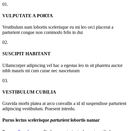
01.
VULPUTATE A PORTA
Vestibulum nam lobortis scelerisque eu mi leo orci placerat a
parturient congue non commodo felis in dui
02.
SUSCIPIT HABITANT
Ullamcorper adipiscing vel hac a egestas leo in sit pharetra auctor
nibh mauris mi cum curae nec nasceturam
03.
VESTIBULUM CUBILIA
Gravida morbi platea at arcu convallis a id id suspendisse parturient
adipiscing vestibulum. Praesent interdu.
Purus lectus scelerisque
parturient
lobortis namar