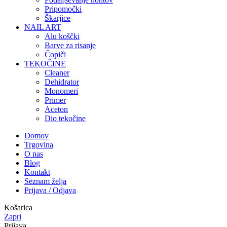
Pripomočki
Škarjice
NAIL ART
Alu koščki
Barve za risanje
Čopiči
TEKOČINE
Cleaner
Dehidrator
Monomeri
Primer
Aceton
Dio tekočine
Domov
Trgovina
O nas
Blog
Kontakt
Seznam želja
Prijava / Odjava
Košarica
Zapri
Prijava