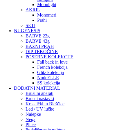
Moonlight
AKRIL
Monomeri
Prahi
SETI
NUGENESIS
BARVE 22g
BARVE 43g
BAZNI PRAH
DIP TEKOČINE
POSEBNE KOLEKCIJE
Fall back in love
French kolekcija
Glitz kolekcija
NudeELLE
SS kolekcija
DODATNI MATERIAL
Brusilni aparati
Brusni nastavki
Kristalčki in Bleščice
Led / UV lučke
Nalepke
Nega
Pilice
Podaljševanje nohtov