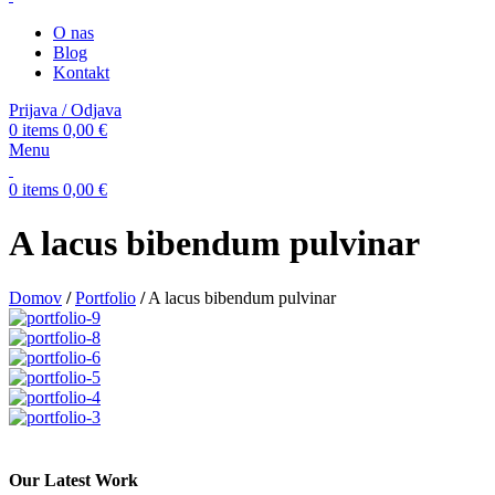
O nas
Blog
Kontakt
Prijava / Odjava
0
items
0,00
€
Menu
0
items
0,00
€
A lacus bibendum pulvinar
Domov
/
Portfolio
/
A lacus bibendum pulvinar
Our Latest Work