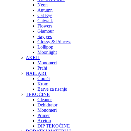
Neon
Autumn
Cat Eye
Catwalk
Flowers
Glamour
Say yes
Glossy & Princess
Lollipop
Moonlight
AKRIL
Monomeri
Prahi
NAIL ART
Čopiči
Krom
Barve za risanje
TEKOČINE
Cleaner
Dehidrator
Monomeri
Primer
Aceton
DIP TEKOČINE