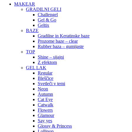
MAKEAR
GRADILNI GELI
Challengel
Gel & Go
Geltix
BAZE
Gradilne in Keratinske baze
Prozorne baze – clear
Rubber baza – gumijaste
TOP
Shine – sijajni
Z efektom
GEL LAK
Regular
Bleščice
Svetleči v temi
Neon
Autumn
Cat Eye
Catwalk
Flowers
Glamour
Say yes
Glossy & Princess
Lollipop