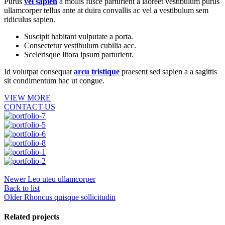
Purus
vel sapien
a mollis fusce parturient a laoreet vestibulum purus
ullamcorper tellus ante at duira convallis ac vel a vestibulum sem
ridiculus sapien.
Suscipit habitant vulputate a porta.
Consectetur vestibulum cubilia acc.
Scelerisque litora ipsum parturient.
Id volutpat consequat
arcu tristique
praesent sed sapien a a sagittis
sit condimentum hac ut congue.
VIEW MORE
CONTACT US
Newer
Leo uteu ullamcorper
Back to list
Older
Rhoncus quisque sollicitudin
Related projects