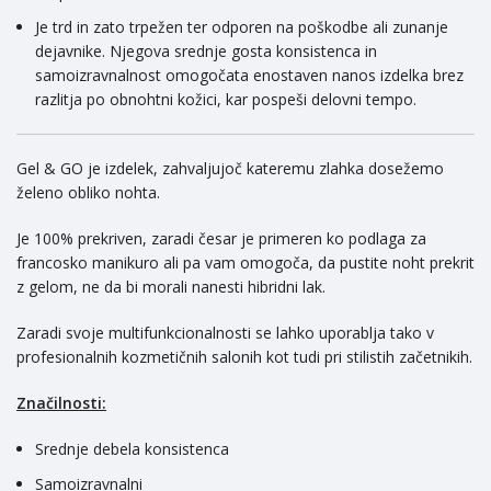
Je trd in zato trpežen ter odporen na poškodbe ali zunanje
dejavnike. Njegova srednje gosta konsistenca in
samoizravnalnost omogočata enostaven nanos izdelka brez
razlitja po obnohtni kožici, kar pospeši delovni tempo.
Gel & GO je izdelek, zahvaljujoč kateremu zlahka dosežemo
želeno obliko nohta.
Je 100% prekriven, zaradi česar je primeren ko podlaga za
francosko manikuro ali pa vam omogoča, da pustite noht prekrit
z gelom, ne da bi morali nanesti hibridni lak.
Zaradi svoje multifunkcionalnosti se lahko uporablja tako v
profesionalnih kozmetičnih salonih kot tudi pri stilistih začetnikih.
Značilnosti:
Srednje debela konsistenca
Samoizravnalni