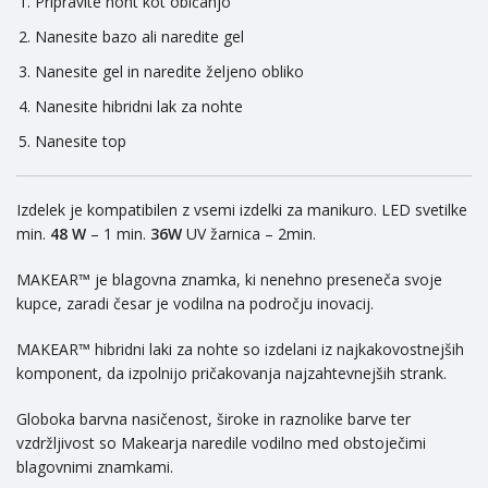
Pripravite noht kot običanjo
Nanesite bazo ali naredite gel
Nanesite gel in naredite željeno obliko
Nanesite hibridni lak za nohte
Nanesite top
Izdelek je kompatibilen z vsemi izdelki za manikuro. LED svetilke
min.
48 W
– 1 min.
36W
UV žarnica – 2min.
MAKEAR™ je blagovna znamka, ki nenehno preseneča svoje
kupce, zaradi česar je vodilna na področju inovacij.
MAKEAR™ hibridni laki za nohte so izdelani iz najkakovostnejših
komponent, da izpolnijo pričakovanja najzahtevnejših strank.
Globoka barvna nasičenost, široke in raznolike barve ter
vzdržljivost so Makearja naredile vodilno med obstoječimi
blagovnimi znamkami.