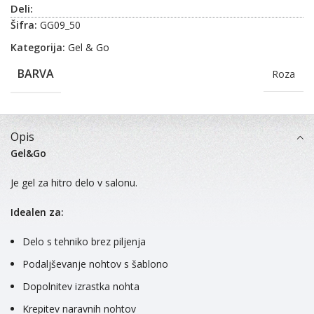
Deli:
Šifra:
GG09_50
Kategorija:
Gel & Go
BARVA
Roza
Opis
Gel&Go
Je gel za hitro delo v salonu.
Idealen za:
Delo s tehniko brez piljenja
Podaljševanje nohtov s šablono
Dopolnitev izrastka nohta
Krepitev naravnih nohtov