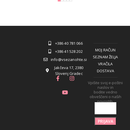
+386 40 781 066
MOJ RAČUN
+386 41 528 202
SEZNAM ŽELJA
info@vsezanohte.si
VRAČILA
Jakčeva 17, 2380
DOSTAVA
Slovenj Gradec
Vpišite svoj e-poštni
naslov in
bodite vedno
obveščeni o naših
novostih.