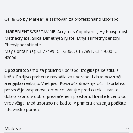
_________________________________________________________________
Gel & Go by Makear je zasnovan za profesionalno uporabo.
INGREDIENTS/SESTAVINE:
Acrylates Copolymer, Hydroxypropyl
Methacrylate, Silica Dimethyl Silylate, Ethyl Trimethylbenzoyl
Phenylphosphinate
May Contain (±): CI 77499, CI 73360, CI 77891, CI 47000, CI
42090
Opozorilo
: Samo za poklicno uporabo. Izogibajte se stiku s
kožo. Pazljivo preberite navodila za uporabo. Lahko povzroči
alergijsko reakcijo. Vnetljivo! Povzroča draženje oči. Hlapi lahko
povzročijo zaspanost, omotico. Varujte pred otroki. Hranite
dobro zaprto v dobro prezračenem prostoru. Hranite ločeno od
virov vžiga. Med uporabo ne kadite. V primeru draženja poiščite
zdravniško pomoč.
Makear