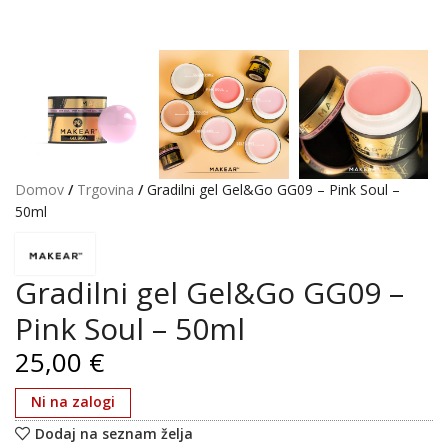
Domov
/
Trgovina
/
Gradilni gel Gel&Go GG09 – Pink Soul –
50ml
Gradilni gel Gel&Go GG09 –
Pink Soul – 50ml
€
Ni na zalogi
Dodaj na seznam želja