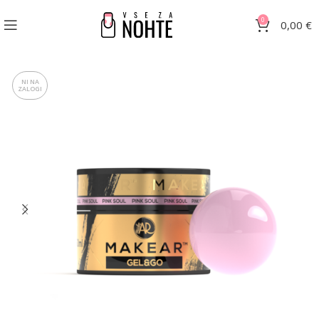
0
0,00
€
NI NA
ZALOGI