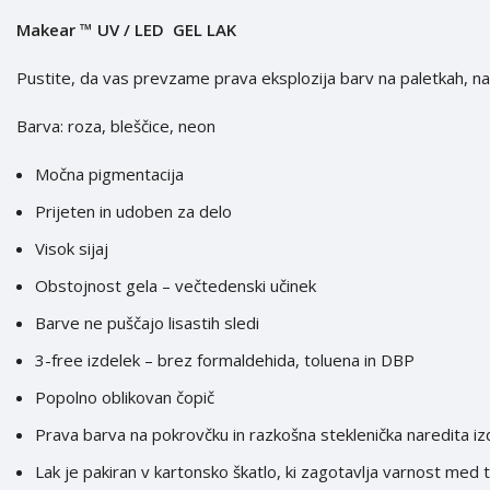
Makear ™ UV / LED GEL LAK
Pustite, da vas prevzame prava eksplozija barv na paletkah, na
Barva: roza, bleščice, neon
Močna pigmentacija
Prijeten in udoben za delo
Visok sijaj
Obstojnost gela – večtedenski učinek
Barve ne puščajo lisastih sledi
3-free izdelek – brez formaldehida, toluena in DBP
Popolno oblikovan čopič
Prava barva na pokrovčku in razkošna steklenička naredita i
Lak je pakiran v kartonsko škatlo, ki zagotavlja varnost med