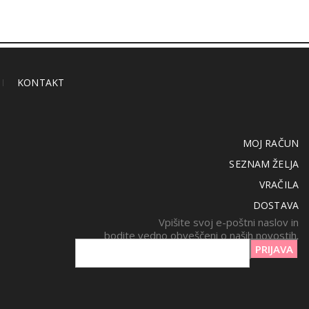
KONTAKT
MOJ RAČUN
SEZNAM ŽELJA
VRAČILA
DOSTAVA
Vpišite svoj e-poštni naslov in
bodite vedno obveščeni o naših novostih.