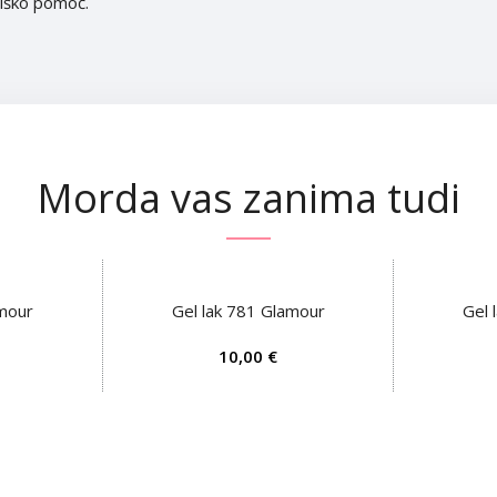
niško pomoč.
Morda vas zanima tudi
amour
Gel lak 781 Glamour
Gel 
DODAJ V KOŠARICO
DODAJ V K
€