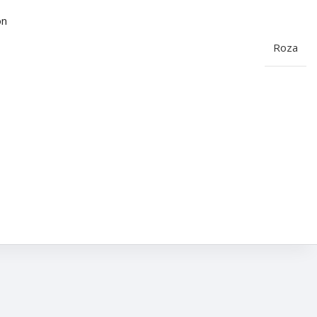
on
Roza