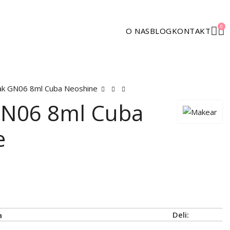
0
O NAS
BLOG
KONTAKT
lak GN06 8ml Cuba Neoshine
GN06 8ml Cuba
e
Deli:
a