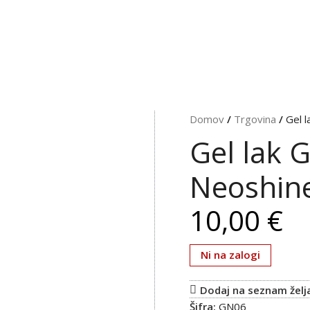
Domov
/
Trgovina
/
Gel 
Gel lak 
Neoshin
€
Ni na zalogi
Dodaj na seznam želj
Šifra:
GN06