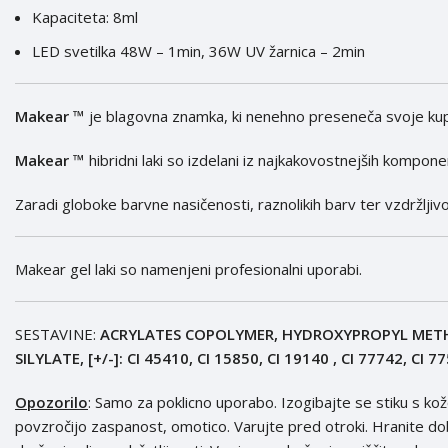
Kapaciteta: 8ml
LED svetilka 48W – 1min, 36W UV žarnica – 2min
Makear ™
je blagovna znamka, ki nenehno preseneča svoje kupce
Makear ™
hibridni laki so izdelani iz najkakovostnejših kompone
Zaradi globoke barvne nasičenosti, raznolikih barv ter vzdržljiv
Makear gel laki so namenjeni profesionalni uporabi.
SESTAVINE:
ACRYLATES COPOLYMER, HYDROXYPROPYL METH
SILYLATE, [+/-]: CI 45410, CI 15850, CI 19140 , CI 77742, CI 
Opozorilo
: Samo za poklicno uporabo. Izogibajte se stiku s kož
povzročijo zaspanost, omotico. Varujte pred otroki. Hranite d