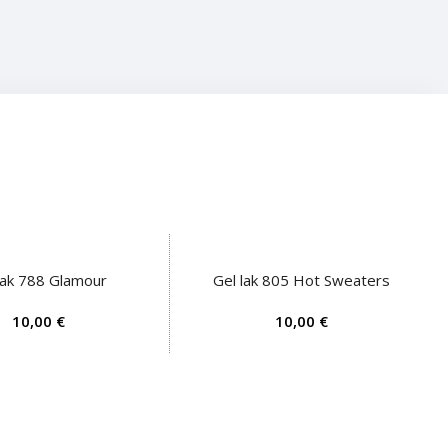
lak 788 Glamour
Gel lak 805 Hot Sweaters
OŠARICO
DODAJ V KOŠARICO
€
€