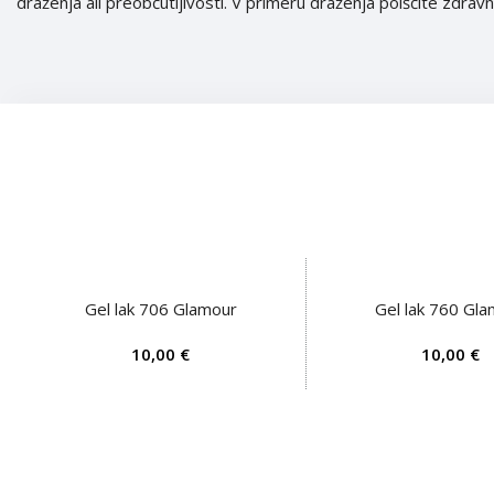
draženja ali preobčutljivosti. V primeru draženja poiščite zdrav
Gel lak 706 Glamour
Gel lak 760 Gl
DODAJ V KOŠARICO
DODAJ V KOŠARICO
€
€