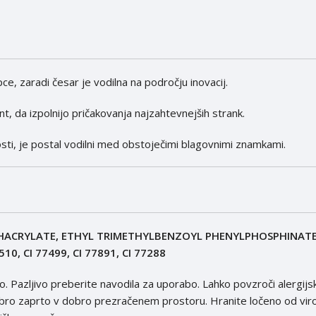
, zaradi česar je vodilna na področju inovacij.
nt, da izpolnijo pričakovanja najzahtevnejših strank.
osti, je postal vodilni med obstoječimi blagovnimi znamkami.
ACRYLATE, ETHYL TRIMETHYLBENZOYL PHENYLPHOSPHINATE,
77510, CI 77499, CI 77891, CI 77288
o. Pazljivo preberite navodila za uporabo. Lahko povzroči alergijsk
obro zaprto v dobro prezračenem prostoru. Hranite ločeno od viro