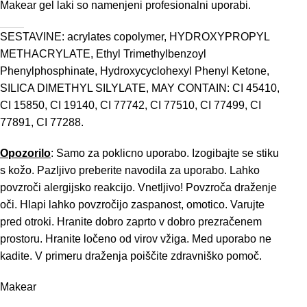
Makear gel laki so namenjeni profesionalni uporabi.
SESTAVINE: acrylates copolymer, HYDROXYPROPYL
METHACRYLATE, Ethyl Trimethylbenzoyl
Phenylphosphinate, Hydroxycyclohexyl Phenyl Ketone,
SILICA DIMETHYL SILYLATE, MAY CONTAIN: CI 45410,
CI 15850, CI 19140, CI 77742, CI 77510, CI 77499, CI
77891, CI 77288.
Opozorilo
: Samo za poklicno uporabo. Izogibajte se stiku
s kožo. Pazljivo preberite navodila za uporabo. Lahko
povzroči alergijsko reakcijo. Vnetljivo! Povzroča draženje
oči. Hlapi lahko povzročijo zaspanost, omotico. Varujte
pred otroki. Hranite dobro zaprto v dobro prezračenem
prostoru. Hranite ločeno od virov vžiga. Med uporabo ne
kadite. V primeru draženja poiščite zdravniško pomoč.
Makear