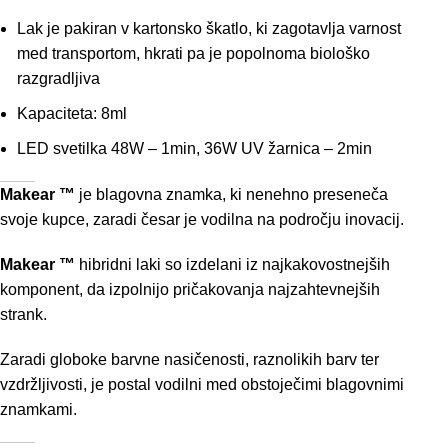
Lak je pakiran v kartonsko škatlo, ki zagotavlja varnost
med transportom, hkrati pa je popolnoma biološko
razgradljiva
Kapaciteta: 8ml
LED svetilka 48W – 1min, 36W UV žarnica – 2min
Makear ™
je blagovna znamka, ki nenehno preseneča
svoje kupce, zaradi česar je vodilna na področju inovacij.
Makear ™
hibridni laki so izdelani iz najkakovostnejših
komponent, da izpolnijo pričakovanja najzahtevnejših
strank.
Zaradi globoke barvne nasičenosti, raznolikih barv ter
vzdržljivosti, je postal vodilni med obstoječimi blagovnimi
znamkami.