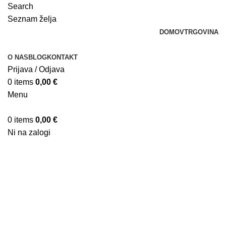
Search
Seznam želja
DOMOV
TRGOVINA
O NAS
BLOG
KONTAKT
Prijava / Odjava
0
items
0,00
€
Menu
0
items
0,00
€
Ni na zalogi