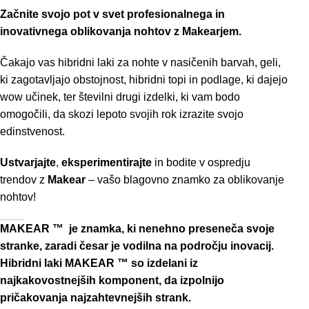
Začnite svojo pot v svet profesionalnega in
inovativnega oblikovanja nohtov z Makearjem.
Čakajo vas hibridni laki za nohte v nasičenih barvah, geli,
ki zagotavljajo obstojnost, hibridni topi in podlage, ki dajejo
wow učinek, ter številni drugi izdelki, ki vam bodo
omogočili, da skozi lepoto svojih rok izrazite svojo
edinstvenost.
Ustvarjajte
,
eksperimentirajte
in bodite v ospredju
trendov z
Makear
– vašo blagovno znamko za oblikovanje
nohtov!
MA
KEAR ™ je znamka, ki nenehno preseneča svoje
stranke, zaradi česar je vodilna na področju inovacij.
Hibridni laki MAKEAR ™ so izdelani iz
najkakovostnejših komponent, da izpolnijo
pričakovanja najzahtevnejših strank.